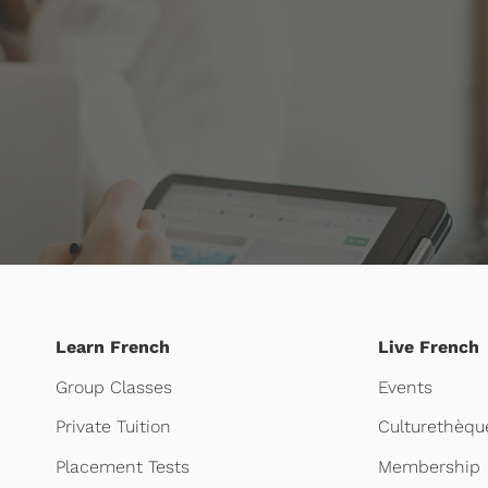
Learn French
Live French
Group Classes
Events
Private Tuition
Culturethèqu
Placement Tests
Membership