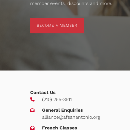
member events, discounts and more.
BECOME A MEMBER
BECOME A MEMBER
Contact Us
(210) 255-3511
General Enquiries
alliance@afsanantonio.org
French Classes