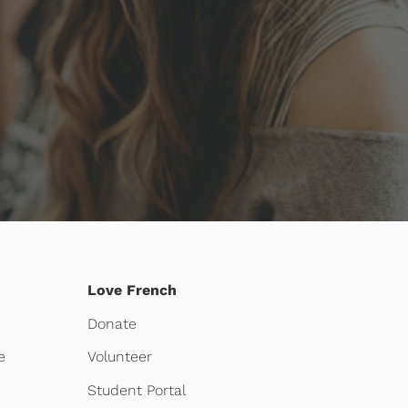
Love French
Donate
e
Volunteer
Student Portal